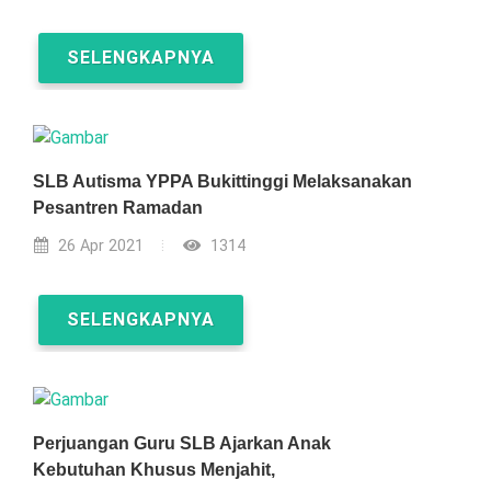
“Pola Asuh yang Tepat untuk Anak Autis: Kunci Tumbuh
Kemba...
SELENGKAPNYA
Kamu Istimewa, Kamu Berharga...
Pendekatan dalam Pembelajaran Bagi Peserta Didik
Autis di SL...
SLB Autisma YPPA Bukittinggi Melaksanakan
Mengenal Sensori pada Anak Autis dan Cara
Pesantren Ramadan
Mendampinginya...
26 Apr 2021
1314
Dunia dalam Sunyi...
SELENGKAPNYA
Perjuangan Guru SLB Ajarkan Anak
Kebutuhan Khusus Menjahit,