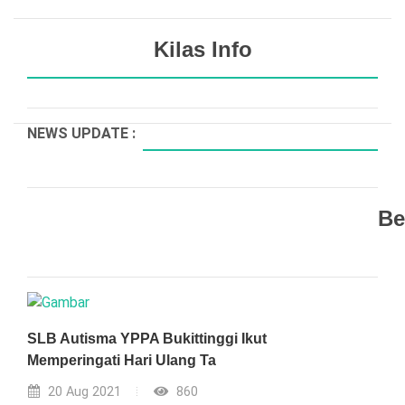
Kilas Info
NEWS UPDATE :
Cahaya yang Berbeda...
Be
Mengenal Lebih Dekat Anak Berkebutuhan Khusus:
Bukan Kurang,...
Cara Melatih Puasa bagi Anak Autisme dengan Penuh
Kesabaran ...
ACT OF SERVICE DALAM MENGAJAR ANAK
SLB Autisma YPPA Bukittinggi Ikut
BERKEBUTUHAN KHUSUS...
Memperingati Hari Ulang Ta
Dunia yang Berbeda...
20 Aug 2021
860