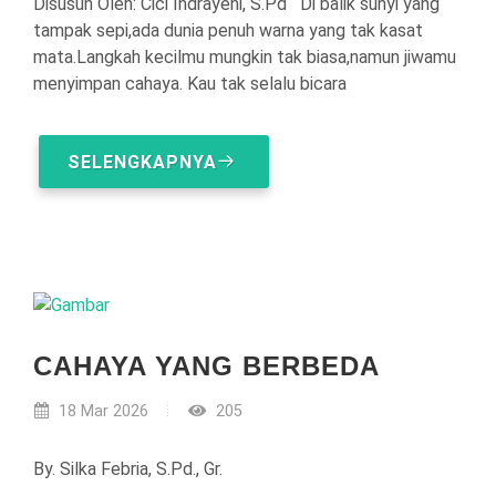
Disusun Oleh: Cici Indrayeni, S.Pd Di balik sunyi yang
tampak sepi,ada dunia penuh warna yang tak kasat
mata.Langkah kecilmu mungkin tak biasa,namun jiwamu
menyimpan cahaya. Kau tak selalu bicara
SELENGKAPNYA
CAHAYA YANG BERBEDA
18 Mar 2026
205
By. Silka Febria, S.Pd., Gr.