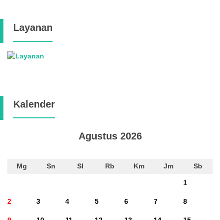
Layanan
Kalender
Agustus 2026
Mg
Sn
Sl
Rb
Km
Jm
Sb
1
2
3
4
5
6
7
8