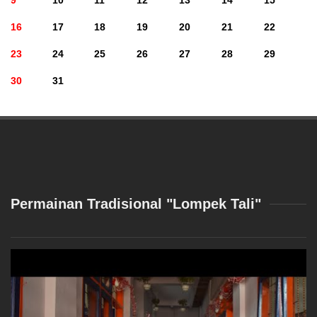
9
10
11
12
13
14
15
16
17
18
19
20
21
22
23
24
25
26
27
28
29
30
31
Permainan Tradisional "Lompek Tali"