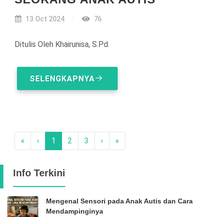
13 Oct 2024
76
Ditulis Oleh Khairunisa, S.Pd.
SELENGKAPNYA
«
‹
1
2
3
›
»
Info Terkini
Mengenal Sensori pada Anak Autis dan Cara
Mendampinginya