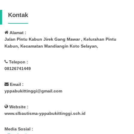
Kontak
Alamat :
Jalan Pintu Kabun Jirek Gang Mawar , Kelurahan Pintu
Kabun, Kecamatan Mandiangin Koto Selayan,
Telepon :
08126741449
Email :
yppabukittinggi@gmail.com
Website :
www.slbautisma-yppabukittinggi.sch.id
Media Sosial :