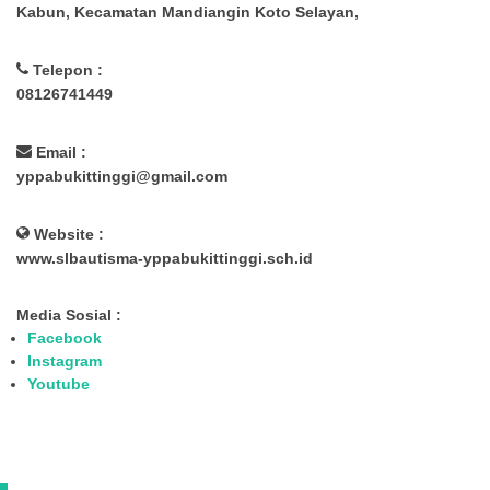
Kabun, Kecamatan Mandiangin Koto Selayan,
Telepon :
08126741449
Email :
yppabukittinggi@gmail.com
Website :
www.slbautisma-yppabukittinggi.sch.id
Media Sosial :
Facebook
Instagram
Youtube