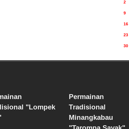
2
9
16
23
30
mainan
Permainan
disional "Lompek
Tradisional
"
Minangkabau
"Tarompa Sayak"