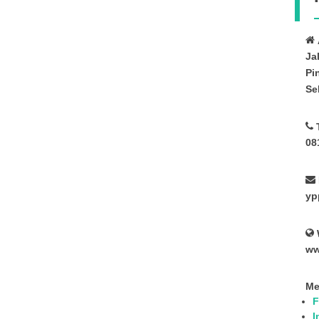
Ja
Pi
Se
08
yp
ww
Me
F
I