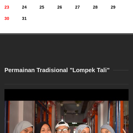
23
24
25
26
27
28
29
30
31
Permainan Tradisional "Lompek Tali"