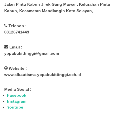
Jalan Pintu Kabun Jirek Gang Mawar , Kelurahan Pintu
Kabun, Kecamatan Mandiangin Koto Selayan,
Telepon :
08126741449
Email :
yppabukittinggi@gmail.com
Website :
www.slbautisma-yppabukittinggi.sch.id
Media Sosial :
Facebook
Instagram
Youtube