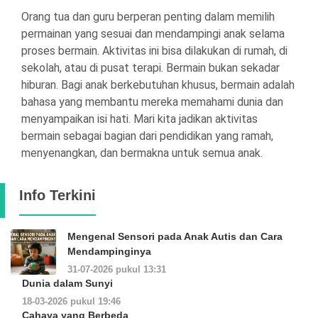
Orang tua dan guru berperan penting dalam memilih
permainan yang sesuai dan mendampingi anak selama
proses bermain. Aktivitas ini bisa dilakukan di rumah, di
sekolah, atau di pusat terapi. Bermain bukan sekadar
hiburan. Bagi anak berkebutuhan khusus, bermain adalah
bahasa yang membantu mereka memahami dunia dan
menyampaikan isi hati. Mari kita jadikan aktivitas
bermain sebagai bagian dari pendidikan yang ramah,
menyenangkan, dan bermakna untuk semua anak.
Info Terkini
Mengenal Sensori pada Anak Autis dan Cara
Mendampinginya
31-07-2026 pukul 13:31
Dunia dalam Sunyi
18-03-2026 pukul 19:46
Cahaya yang Berbeda