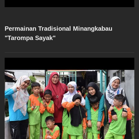
Permainan Tradisional Minangkabau
"Tarompa Sayak"