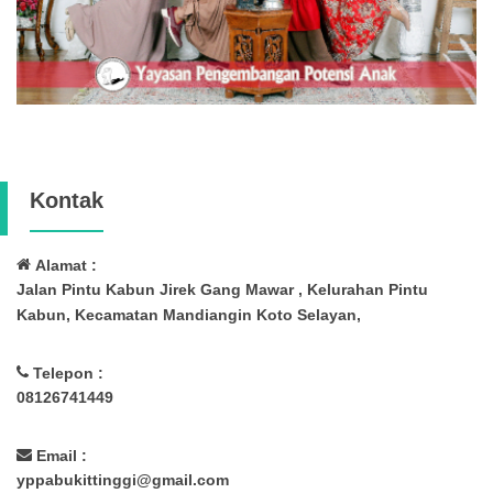
Kontak
Alamat :
Jalan Pintu Kabun Jirek Gang Mawar , Kelurahan Pintu
Kabun, Kecamatan Mandiangin Koto Selayan,
Telepon :
08126741449
Email :
yppabukittinggi@gmail.com