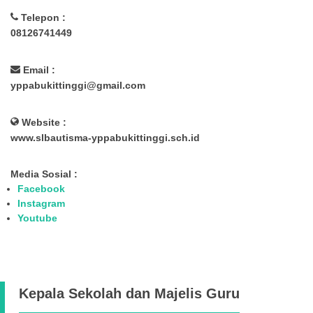
Telepon :
08126741449
Email :
yppabukittinggi@gmail.com
Website :
www.slbautisma-yppabukittinggi.sch.id
Media Sosial :
Facebook
Instagram
Youtube
Kepala Sekolah dan Majelis Guru