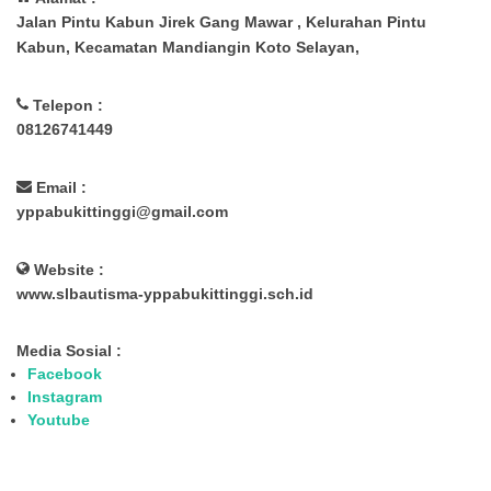
Jalan Pintu Kabun Jirek Gang Mawar , Kelurahan Pintu
Kabun, Kecamatan Mandiangin Koto Selayan,
Telepon :
08126741449
Email :
yppabukittinggi@gmail.com
Website :
www.slbautisma-yppabukittinggi.sch.id
Media Sosial :
Facebook
Instagram
Youtube