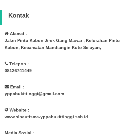
Kontak
Alamat :
Jalan Pintu Kabun Jirek Gang Mawar , Kelurahan Pintu
Kabun, Kecamatan Mandiangin Koto Selayan,
Telepon :
08126741449
Email :
yppabukittinggi@gmail.com
Website :
www.slbautisma-yppabukittinggi.sch.id
Media Sosial :